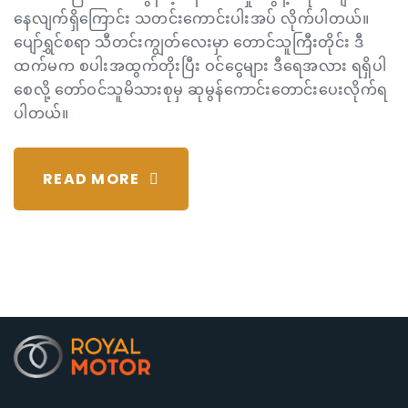
နေလျက်ရှိကြောင်း သတင်းကောင်းပါးအပ် လိုက်ပါတယ်။
ပျော်ရွှင်စရာ သီတင်းကျွတ်လေးမှာ တောင်သူကြီးတိုင်း ဒီ
ထက်မက စပါးအထွက်တိုးပြီး ဝင်ငွေများ ဒီရေအလား ရရှိပါ
စေလို့ တော်ဝင်သူမိသားစုမှ ဆုမွန်ကောင်းတောင်းပေးလိုက်ရ
ပါတယ်။
READ MORE