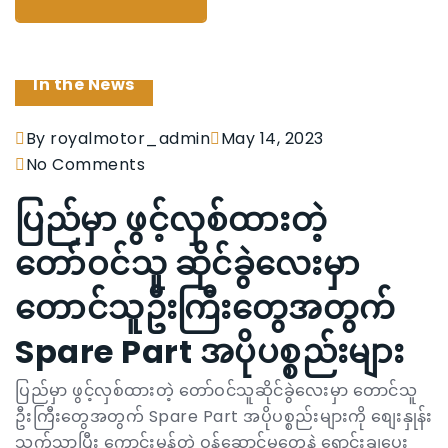
In the News
By royalmotor_admin
May 14, 2023
No Comments
ပြည်မှာ ဖွင့်လှစ်ထားတဲ့
တော်ဝင်သူ ဆိုင်ခွဲလေးမှာ
တောင်သူဦးကြီးတွေအတွက်
Spare Part အပိုပစ္စည်းများ
ပြည်မှာ ဖွင့်လှစ်ထားတဲ့ တော်ဝင်သူဆိုင်ခွဲလေးမှာ တောင်သူ
ဦးကြီးတွေအတွက် Spare Part အပိုပစ္စည်းများကို စျေးနှုန်း
သက်သာပြီး ကောင်းမွန်တဲ့ ဝန်ဆောင်မှုတွေနဲ့ ရောင်းချပေး