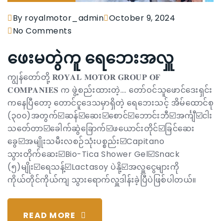
By royalmotor_admin
October 9, 2024
No Comments
ဖေးမတွဲကူ ရေဘေးအလှူ
ကျွန်တော်တို့ 𝐑𝐎𝐘𝐀𝐋 𝐌𝐎𝐓𝐎𝐑 𝐆𝐑𝐎𝐔𝐏 𝐎𝐅
𝐂𝐎𝐌𝐏𝐀𝐍𝐈𝐄𝐒 က ဖွဲ့စည်းထားတဲ့…. တော်ဝင်သူဖောင်ဒေးရှင်း
ကနေပြီတော့ တောင်ငူဒေသမှာရှိတဲ့ ရေဘေးသင့် အိမ်ထောင်စု
(၃၀၀)အတွက်☑️ဆန်☑️ဆေး☑️စောင်☑️ဘောင်းဘီ☑️အင်္ကျီ☑️ငါး
သတ်ေတာ☑️ခေါက်ဆွဲခြောက်☑️ဖယောင်းတိုင်☑️ခြင်ဆေး
ခွေ☑️အမျိုးသမီးလစဉ်သုံးပစ္စည်း☑️Capitano
သွားတိုက်ဆေး☑️Bio-Tica Shower Gel☑️Snack
(၅)မျိုး☑️ရေသန့်☑️Lactasoy ပဲနို့☑️အလှူငွေများကို
ကိုယ်တိုင်ကိုယ်ကျ သွားရောက်လှူဒါန်းခဲ့ပြီပဲဖြစ်ပါတယ်။
READ MORE