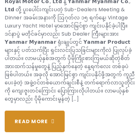
𝗥𝗼𝘆𝗮𝗹 𝗠𝗼𝘁𝗼𝗿 𝗖𝗼., 𝗟𝘁𝗱 နဲ့ 𝗬𝗮𝗻𝗺𝗮𝗿 𝗠𝘆𝗮𝗻𝗺𝗮𝗿 𝗖𝗼.,
𝗟𝘁𝗱 တို့ ပူးပေါင်းကျင်းပတဲ့ Sub-Dealers Meeting &
Dinner အခမ်းအနားကို ဩဂုတ်လ ၁၅ ရက်နေ့၊ Vintage
Luxury Yacht Hotel မှာအောင်မြင်စွာ ကျင်းပနိုင်ခဲ့ပါပြီ။
ဒင်နာပွဲ မတိုင်ခင်မှာလည်း Sub Dealer ကြီးများအား
𝗬𝗮𝗻𝗺𝗮𝗿 𝗠𝘆𝗮𝗻𝗺𝗮𝗿 ရုံးချုပ်တွင် 𝗬𝗮𝗻𝗺𝗮𝗿 𝗣𝗿𝗼𝗱𝘂𝗰𝘁
များနှင့် ပတ်သက်ပြီး ရှင်းလင်းပြသခြင်းများကိုလဲ ပြုလုပ်ခဲ့
ပါတယ်။ လာမယ့်နှစ်အတွက် ပိုမိုကြိုးစားကြမယ်ဆိုတဲ့စိတ်
အားထက်သန်မှုတွေနဲ့ ပြည့်နှက်နေတဲ့ နေ့ရက်လေး တစ်ခုပဲ
ဖြစ်ပါတယ်။ အခုလို အောင်မြင်စွာ ကျင်းပနိုင်ဖို့အတွက် ကူညီ
ပေးခဲ့တဲ့ အဖွဲ့ဝင်တစ်ယောက်ချင်းစီနဲ့ တက်ရောက်လာသူတိုင်း
ကို ကျေးဇူးတင်ကြောင်း ပြောကြားလိုပါတယ်။ လာမယ့်နှစ်
တွေမှာလည်း ပိုမိုကောင်းမွန်တဲ့ […]
READ MORE