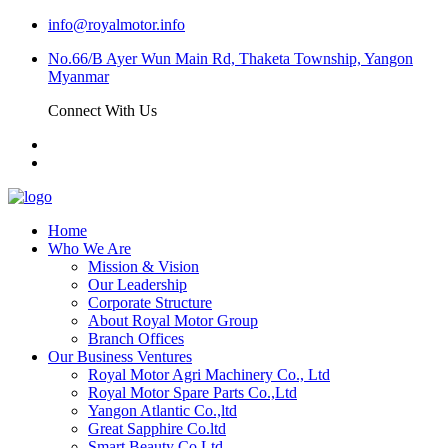
info@royalmotor.info
No.66/B Ayer Wun Main Rd, Thaketa Township, Yangon
Myanmar
Connect With Us
Home
Who We Are
Mission & Vision
Our Leadership
Corporate Structure
About Royal Motor Group
Branch Offices
Our Business Ventures
Royal Motor Agri Machinery Co., Ltd
Royal Motor Spare Parts Co.,Ltd
Yangon Atlantic Co.,ltd
Great Sapphire Co.ltd
Smart Beauty Co.Ltd