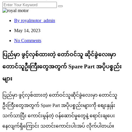
By royalmotor_admin
May 14, 2023
No Comments
ပြည်မှာ ဖွင့်လှစ်ထားတဲ့ တော်ဝင်သူ ဆိုင်ခွဲလေးမှာ
တောင်သူဦးကြီးတွေအတွက် Spare Part အပိုပစ္စည်း
များ
ပြည်မှာ ဖွင့်လှစ်ထားတဲ့ တော်ဝင်သူဆိုင်ခွဲလေးမှာ တောင်သူ
ဦးကြီးတွေအတွက် Spare Part အပိုပစ္စည်းများကို စျေးနှုန်း
သက်သာပြီး ကောင်းမွန်တဲ့ ဝန်ဆောင်မှုတွေနဲ့ ရောင်းချပေး
နေလျက်ရှိကြောင်း သတင်းကောင်းပါးအပ် လိုက်ပါတယ်။